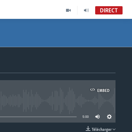
DIRECT
EMBED
able
5:00
Télécharger