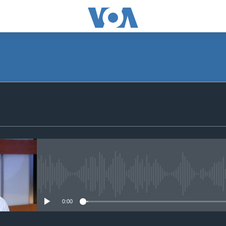
SUBSCRIBE
Apple Podcasts
S'abonner
No media source currently avail
0:00