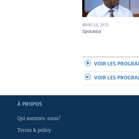
MARS 10, 2025
Sporama
VOIR LES PROGR
VOIR LES PROGR
Apprenez L'anglais
À PROPOS
SUIVEZ-NOUS
Qui sommes-nous?
Terms & policy