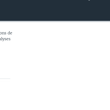
EMBED
ons de
alyses