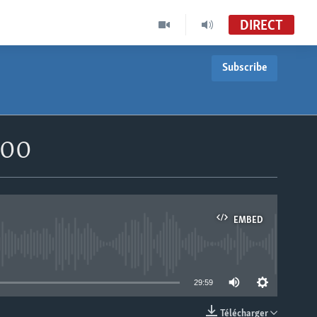
DIRECT
Subscribe
h00
EMBED
able
29:59
Télécharger