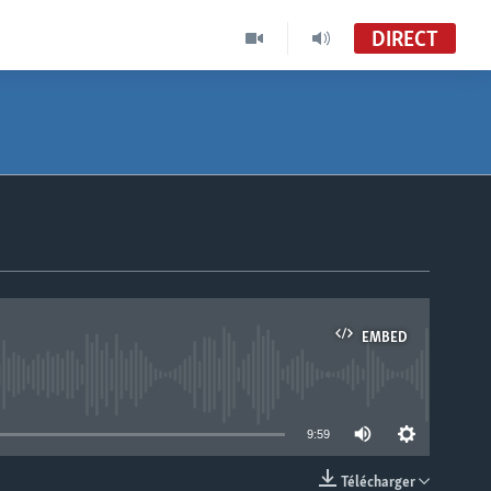
DIRECT
EMBED
able
9:59
Télécharger