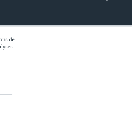
EMBED
ons de
alyses