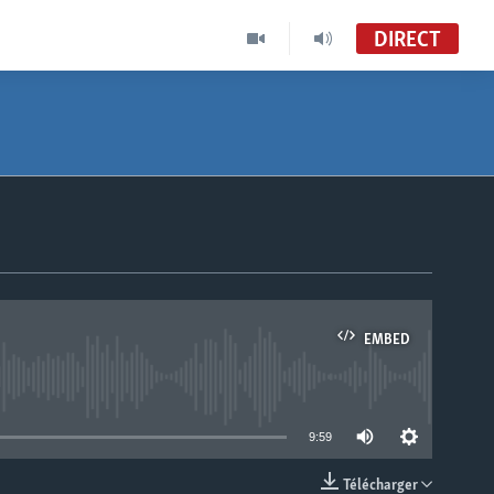
DIRECT
EMBED
able
9:59
Télécharger