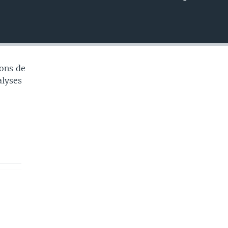
EMBED
ons de
alyses