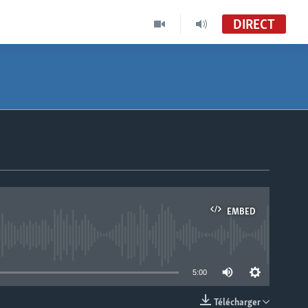
DIRECT
EMBED
able
5:00
Télécharger