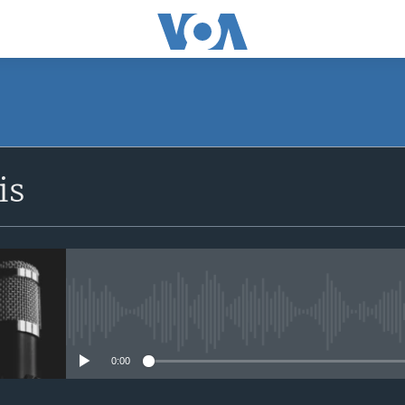
SUBSCRIBE
is
S'abonner
No media source currently avail
0:00