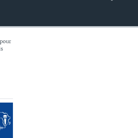
EMBED
 pour
ds