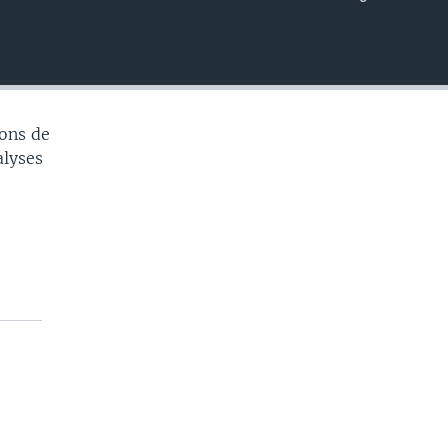
EMBED
ons de
alyses