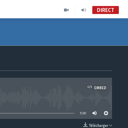
DIRECT
EMBED
able
5:00
Télécharger