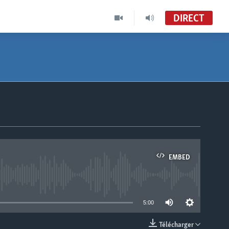
DIRECT
EMBED
able
5:00
Télécharger