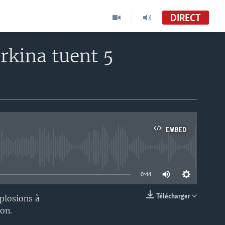
DIRECT
rkina tuent 5
EMBED
able
0:44
Télécharger
plosions à
EMBED
on.