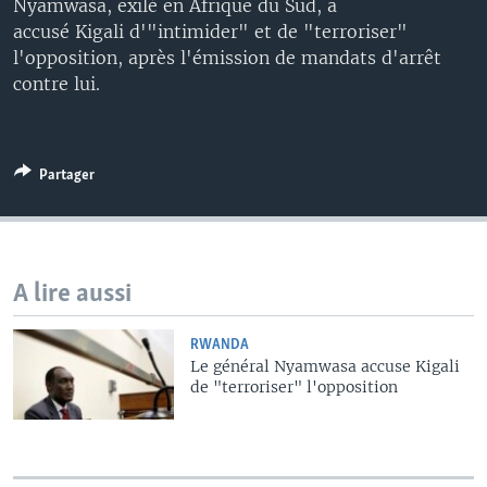
Nyamwasa, exilé en Afrique du Sud, a
accusé Kigali d'"intimider" et de "terroriser"
l'opposition, après l'émission de mandats d'arrêt
contre lui.
Partager
A lire aussi
RWANDA
Le général Nyamwasa accuse Kigali
de "terroriser" l'opposition