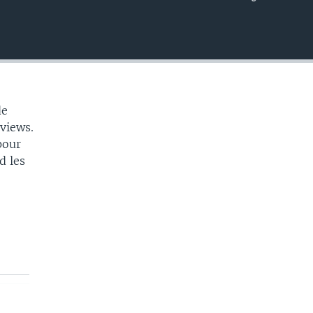
EMBED
de
rviews.
pour
d les