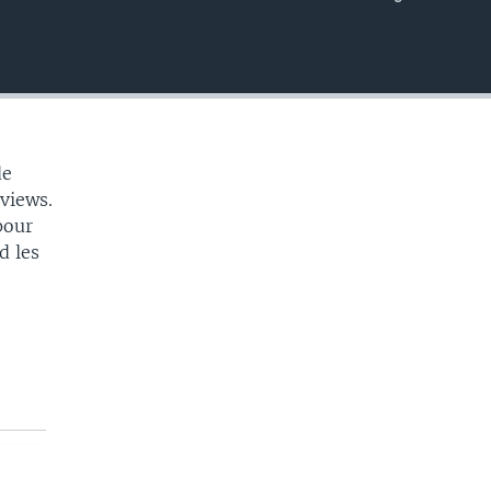
EMBED
de
rviews.
pour
d les