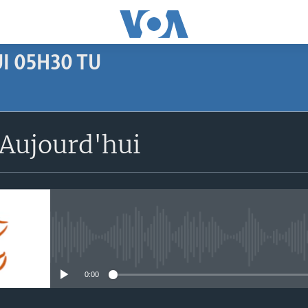
I 05H30 TU
SUBSCRIBE
Aujourd'hui
Apple Podcasts
S'abonner
No media source currently avail
0:00