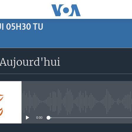
I 05H30 TU
SUBSCRIBE
Aujourd'hui
Apple Podcasts
S'abonner
No media source currently avail
0:00