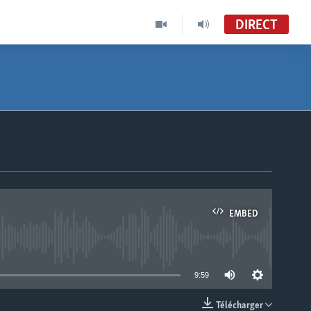
DIRECT
EMBED
able
9:59
Télécharger