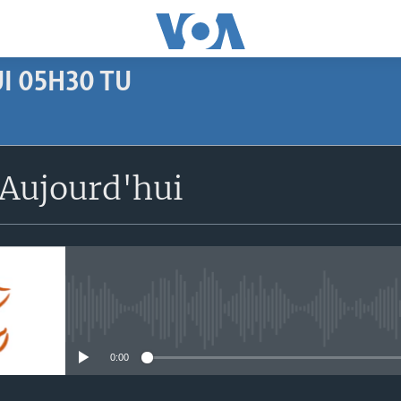
I 05H30 TU
SUBSCRIBE
Aujourd'hui
Apple Podcasts
S'abonner
No media source currently avail
0:00