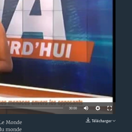
able
30:00
Télécharger
c Le Monde
EMBED
 du monde