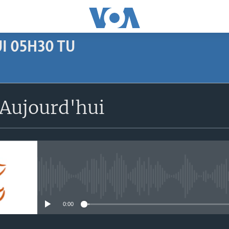
I 05H30 TU
SUBSCRIBE
Aujourd'hui
Apple Podcasts
S'abonner
No media source currently avail
0:00