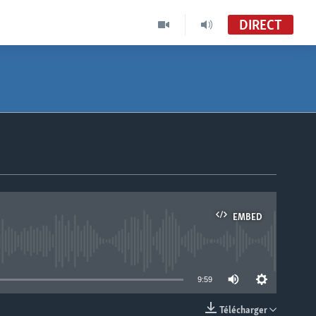
DIRECT
EMBED
able
9:59
Télécharger