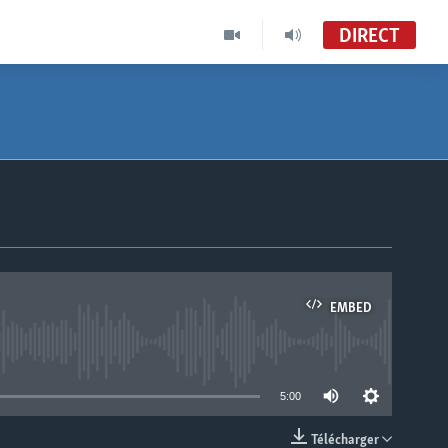
DIRECT
EMBED
able
5:00
Télécharger