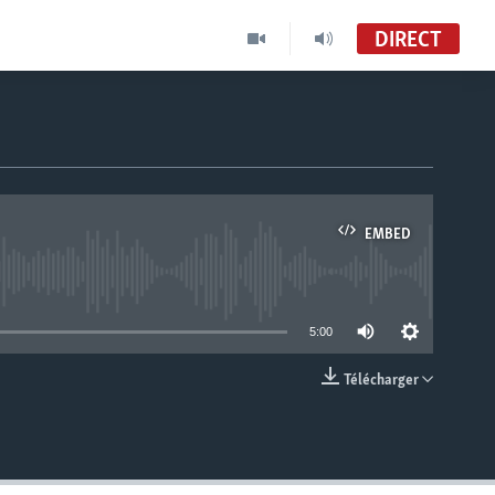
DIRECT
EMBED
able
5:00
Télécharger
EMBED