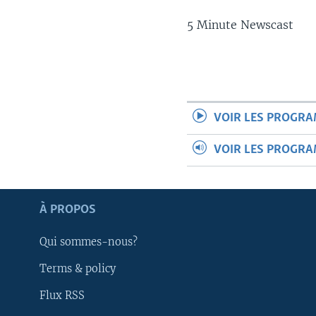
5 Minute Newscast
VOIR LES PROGR
VOIR LES PROGR
À PROPOS
Qui sommes-nous?
Terms & policy
Apprenez L'anglais
Flux RSS
SUIVEZ-NOUS