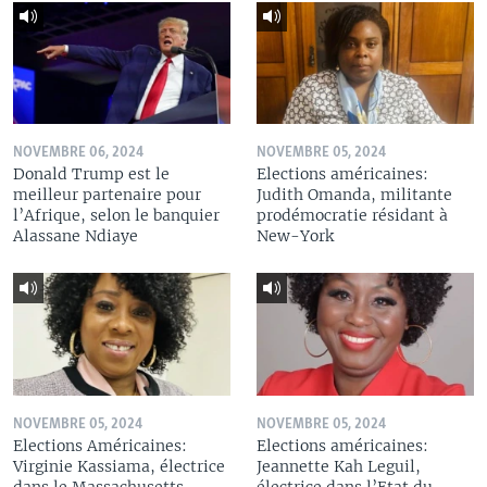
NOVEMBRE 06, 2024
NOVEMBRE 05, 2024
Donald Trump est le
Elections américaines:
meilleur partenaire pour
Judith Omanda, militante
l’Afrique, selon le banquier
prodémocratie résidant à
Alassane Ndiaye
New-York
NOVEMBRE 05, 2024
NOVEMBRE 05, 2024
Elections Américaines:
Elections américaines:
Virginie Kassiama, électrice
Jeannette Kah Leguil,
dans le Massachusetts
électrice dans l’Etat du