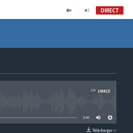
DIRECT
EMBED
able
5:00
Télécharger