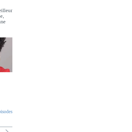
illeur
e,
ane
pisodes