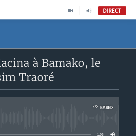
DIRECT
Macina à Bamako, le
sim Traoré
EMBED
able
1:06