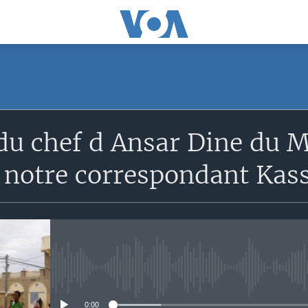
du chef d Ansar Dine du 
c notre correspondant Kas
No media source currently avail
0:00