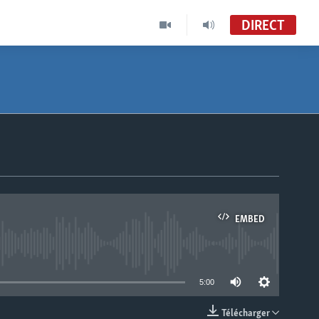
DIRECT
EMBED
able
5:00
Télécharger