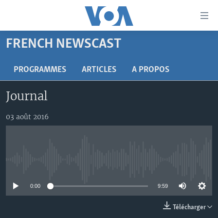
Liens
d'accessibilité
Menu
FRENCH NEWSCAST
principal
À LA UNE
Retour
TV
AFRIQUE
PROGRAMMES
ARTICLES
A PROPOS
à
la
RADIO
ÉTATS-UNIS
LE MONDE AUJOURD'HUI
Journal
navigation
AUTRES LANGUES
MONDE
VOA60 AFRIQUE
LE MONDE AUJOURD'HUI
principale
03 août 2016
Retour
SPORT
WASHINGTON FORUM
À VOTRE AVIS
BAMBARA
à
Apprenez L'anglais
CORRESPONDANT VOA
VOTRE SANTÉ VOTRE AVENIR
FULFULDE
la
recherche
SUIVEZ-NOUS
FOCUS SAHEL
LE MONDE AU FÉMININ
LINGALA
No media source currently available
REPORTAGES
L'AMÉRIQUE ET VOUS
SANGO
0:00
9:59
VOUS + NOUS
DIALOGUE DES RELIGIONS
Langues
Télécharger
CARNET DE SANTÉ
RM SHOW