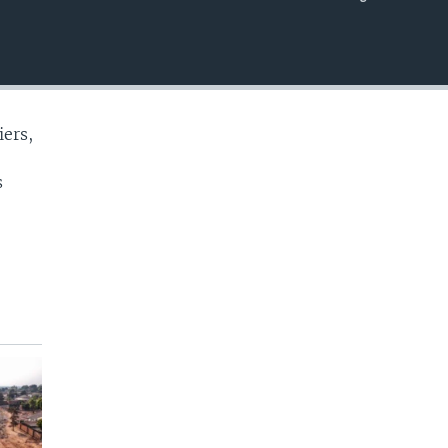
EMBED
iers,
s