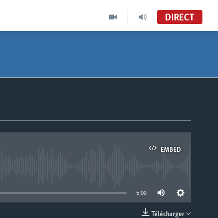
DIRECT
EMBED
able
5:00
Télécharger