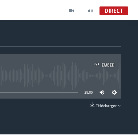
DIRECT
EMBED
able
25:00
Télécharger
EMBED