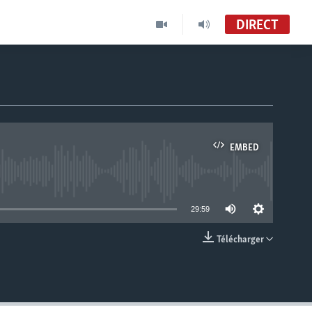
DIRECT
EMBED
able
29:59
Télécharger
EMBED