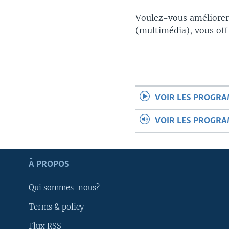
Voulez-vous améliorer 
(multimédia), vous off
VOIR LES PROGR
VOIR LES PROGR
À PROPOS
Qui sommes-nous?
Apprenez L'anglais
Terms & policy
SUIVEZ-NOUS
Flux RSS