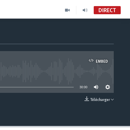
DIRECT
EMBED
able
30:00
Télécharger
EMBED