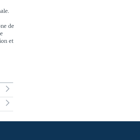
ale.
one de
te
ion et