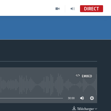
DIRECT
EMBED
able
30:00
Télécharger