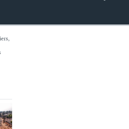
EMBED
iers,
s