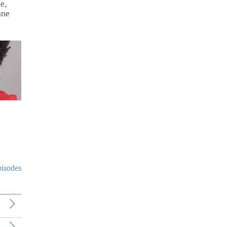
e,
ane
pisodes