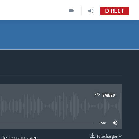
DIRECT
EMBED
able
2:30
Télécharger
 le terrain avec