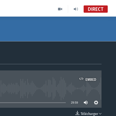
DIRECT
EMBED
able
29:59
Télécharger