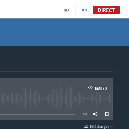
DIRECT
EMBED
able
9:59
Télécharger