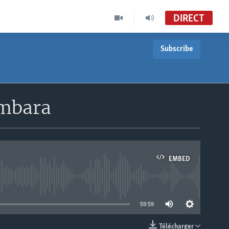
DIRECT
Subscribe
ambara
EMBED
able
59:59
Télécharger