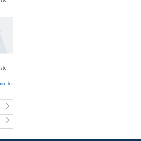
sic
sic
pisodes