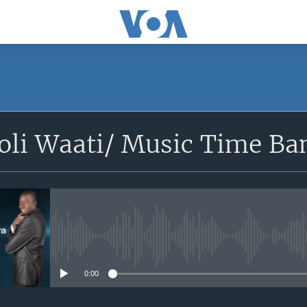
SUBSCRIBE
Foli Waati/ Music Time B
S'abonner
No media source currently avail
0:00