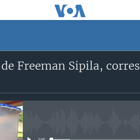
SUBSCRIBE
 de Freeman Sipila, corre
S'abonner
No media source currently avail
0:00