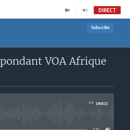
DIRECT
Subscribe
spondant VOA Afrique
EMBED
able
2:20