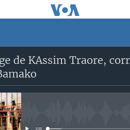
age de KAssim Traore, co
 Bamako
No media source currently avail
0:00