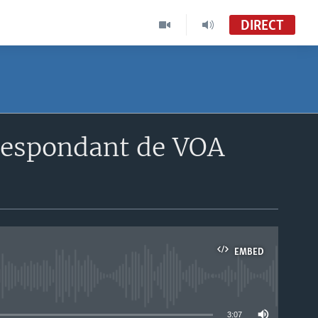
DIRECT
rrespondant de VOA
EMBED
able
3:07