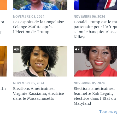
NOVEMBRE 08, 2024
NOVEMBRE 06, 2024
ara
Les espoirs de la Congolaise
Donald Trump est le me
Solange Mafuta après
partenaire pour l’Afriqu
mp
l’élection de Trump
selon le banquier Alass
Ndiaye
NOVEMBRE 05, 2024
NOVEMBRE 05, 2024
dith
Elections Américaines:
Elections américaines:
Virginie Kassiama, électrice
Jeannette Kah Leguil,
dans le Massachusetts
électrice dans l’Etat du
Maryland
Tous les é