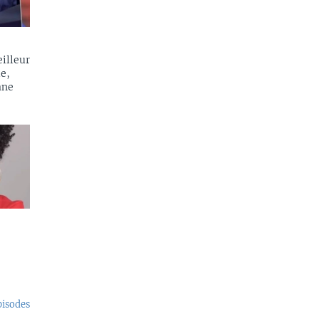
illeur
e,
ane
pisodes