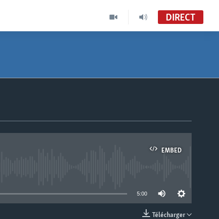
DIRECT
EMBED
able
5:00
Télécharger