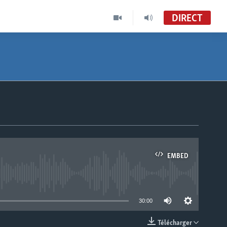
DIRECT
EMBED
able
30:00
Télécharger