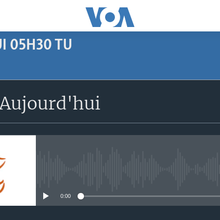
I 05H30 TU
SUBSCRIBE
Aujourd'hui
Apple Podcasts
S'abonner
No media source currently avail
0:00