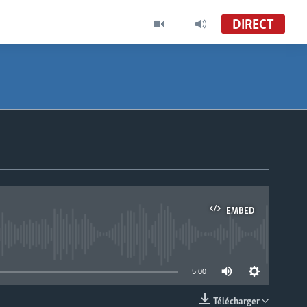
DIRECT
EMBED
able
5:00
Télécharger