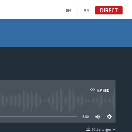
DIRECT
EMBED
able
5:00
Télécharger