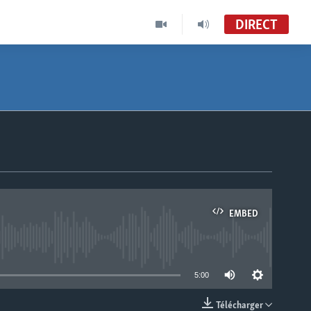
DIRECT
EMBED
able
5:00
Télécharger