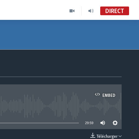
DIRECT
EMBED
able
29:59
Télécharger