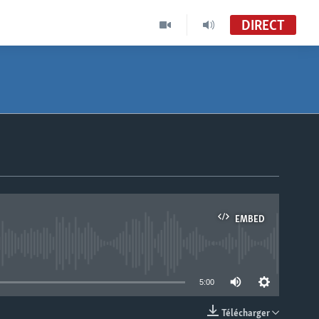
DIRECT
EMBED
able
5:00
Télécharger